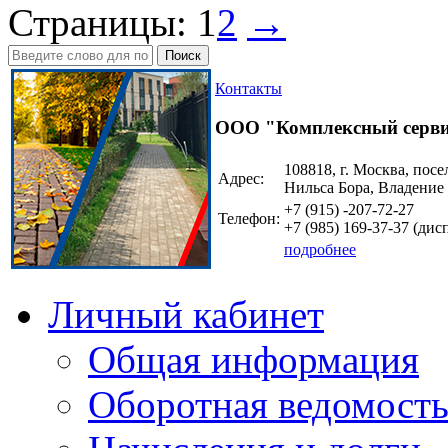
Страницы:
1
2
→
Поиск
Контакты
ООО "Комплексный серв
108818, г. Москва, посе
Адрес:
Нильса Бора, Владение
+7 (915)
-207-72-27
Телефон:
+7 (985)
169-37-37
(дисп
подробнее
Личный кабинет
Общая информация
Оборотная ведомост