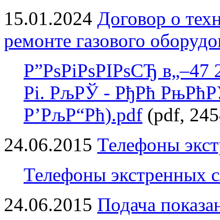
15.01.2024
Договор о тех
ремонте газового оборудо
Р”РѕРіРѕРІРѕСЂ в„–47 
Рі. РљРЎ - РђРћ РњРћ
Р’РљР“Рћ).pdf
(pdf, 24
24.06.2015
Телефоны экс
Телефоны экстренных с
24.06.2015
Подача показа