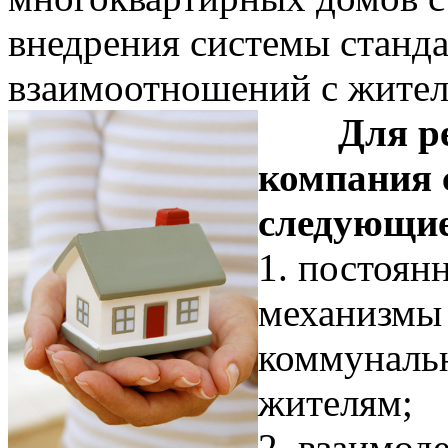
внедрения системы станд
взаимоотношений с жител
Для р
компания 
следующие
1. постоян
механизмы
коммунальн
жителям;
2. взаимод